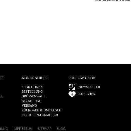
TO
KUNDENHILFE
FOLLOW US ON
FUNKTIONEN
NEWSLETTER
BESTELLUNG
FACEBOOK
EL
GRÖSSENWAHL
BEZAHLUNG
VERSAND
RÜCKGABE & UMTAUSCH
RETOUREN-FORMULAR
RUNG
IMPRESSUM
SITEMAP
BLOG