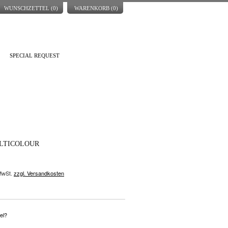
WUNSCHZETTEL (
0
)
WARENKORB (
0
)
SPECIAL REQUEST
LTICOLOUR
 MwSt.
zzgl. Versandkosten
el?