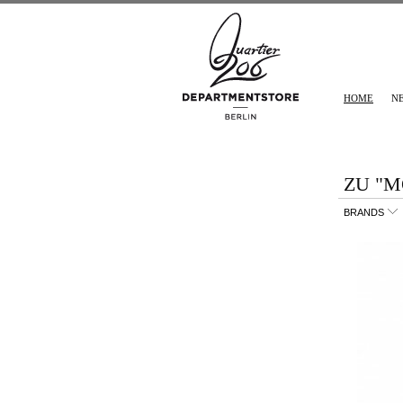
HOME
N
ZU "M
BRANDS