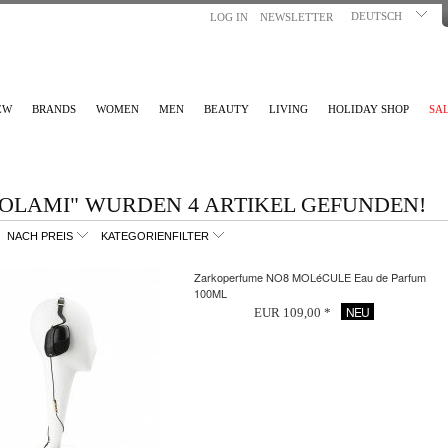
DEUTSCH
LOG IN
NEWSLETTER
EW
BRANDS
WOMEN
MEN
BEAUTY
LIVING
HOLIDAY SHOP
SA
OLAMI" WURDEN 4 ARTIKEL GEFUNDEN!
NACH PREIS
KATEGORIENFILTER
Zarkoperfume NO8 MOLéCULE Eau de Parfum
100ML
NEU
EUR 109,00 *