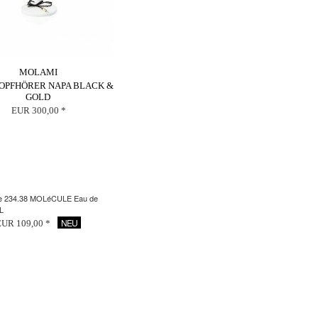
MOLAMI
KOPFHÖRER NAPA BLACK &
GOLD
EUR 300,00 *
e 234.38 MOLéCULE Eau de
L
NEU
EUR 109,00 *