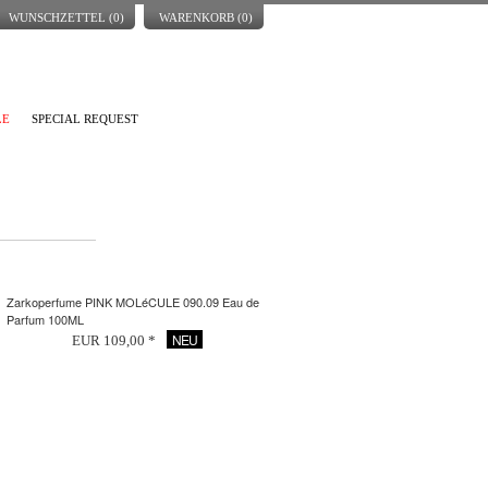
WUNSCHZETTEL (
0
)
WARENKORB (
0
)
LE
SPECIAL REQUEST
Zarkoperfume PINK MOLéCULE 090.09 Eau de
Parfum 100ML
NEU
EUR 109,00 *