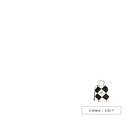
0
Artikel
|
0,00 ?*