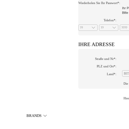
Wiederholen Sie Ihr Passwort*:
Ihr 
Bitt
Telefon*:
??
??
????
IHRE ADRESSE
Straße und Nr*:
PLZ und Ort*:
BI
Land*:
Die
Hier
BRANDS