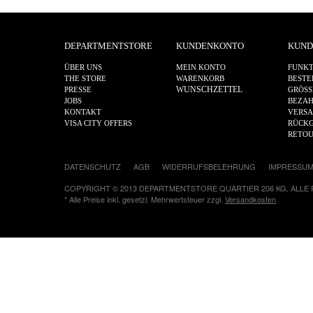
DEPARTMENTSTORE
KUNDENKONTO
KUND
ÜBER UNS
MEIN KONTO
FUNKT
THE STORE
WARENKORB
BESTE
WUNSCHZETTEL
PRESSE
GRÖSS
JOBS
BEZA
KONTAKT
VERS
VISA CITY OFFERS
RÜCKG
RETO
DATENSCHUTZ
AGB
WIDERRUFSBELEHRUNG
IMPRESSU
COPYRIGHT © 2013 DEPARTMENTSTORE QUARTIER 206 KG, ALLE
* Alle Preise inkl. gesetzl. Mehrwertsteuer zzgl.
Versandkosten