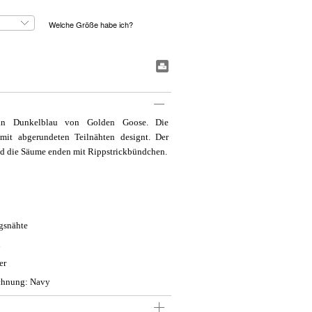
Welche Größe habe ich?
#BookmarkPrint#
r in Dunkelblau von Golden Goose. Die
mit abgerundeten Teilnähten designt. Der
d die Säume enden mit Rippstrickbündchen.
gsnähte
n
er
chnung: Navy