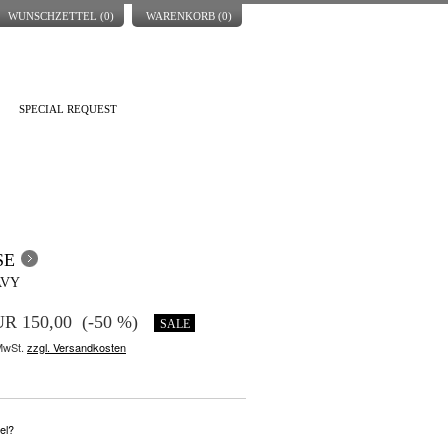
WUNSCHZETTEL (
0
)
WARENKORB (
0
)
SPECIAL REQUEST
SE
AVY
R 150,00
(-50 %)
SALE
 MwSt.
zzgl. Versandkosten
el?