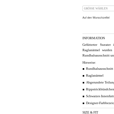
GRÖSSE WÄHLEN
Auf den Wunschzettel
INFORMATION
Gefütterter Sweate
Raglanärmel wurden 
Rundhalsausschnitt un
Hinweise:
Rundhalsausschnitt
Raglanärmel
Abgerundete Teilun
Rippstrickbündche
Schwarzes Innenfutt
Designer-Farbbezei
SIZE & FIT