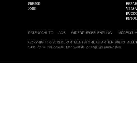
PRESSE
BEZA
JOBS
VERS
RÜCKG
RETO
DATENSCHUTZ
AGB
WIDERRUFSBELEHRUNG
IMPRESSU
COPYRIGHT © 2013 DEPARTMENTSTORE QUARTIER 206 KG, ALLE
* Alle Preise inkl. gesetzl. Mehrwertsteuer zzgl.
Versandkosten