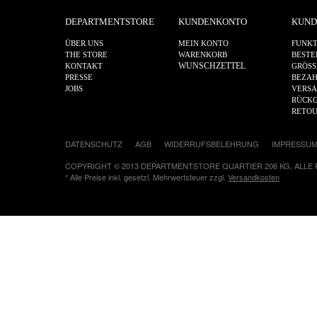
DEPARTMENTSTORE
KUNDENKONTO
KUND
ÜBER UNS
MEIN KONTO
FUNKT
THE STORE
WARENKORB
BESTE
WUNSCHZETTEL
KONTAKT
GRÖSS
PRESSE
BEZA
JOBS
VERS
RÜCKG
RETO
DATENSCHUTZ
AGB
WIDERRUFSBELEHRUNG
IMPRESSU
COPYRIGHT © 2013 DEPARTMENTSTORE QUARTIER 206 KG, ALLE
* Alle Preise inkl. gesetzl. Mehrwertsteuer zzgl.
Versandkosten