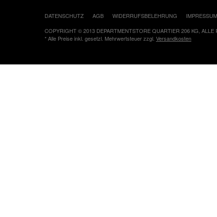
DATENSCHUTZ
AGB
WIDERRUFSBELEHRUNG
IMPRESSU
COPYRIGHT © 2013 DEPARTMENTSTORE QUARTIER 206 KG, ALLE
* Alle Preise inkl. gesetzl. Mehrwertsteuer zzgl.
Versandkosten