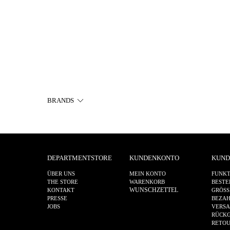
BRANDS
DEPARTMENTSTORE
KUNDENKONTO
KUND
ÜBER UNS
MEIN KONTO
FUNKT
THE STORE
WARENKORB
BESTE
WUNSCHZETTEL
KONTAKT
GRÖSS
PRESSE
BEZA
JOBS
VERS
RÜCKG
RETO