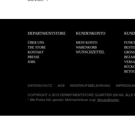
DEPARTMENTSTORE
KUNDENKONTO
KUND
ÜBER UNS
MEIN KONTO
FUNKT
THE STORE
WARENKORB
BESTE
WUNSCHZETTEL
KONTAKT
GRÖSS
PRESSE
BEZA
JOBS
VERS
RÜCKG
RETO
DATENSCHUTZ
AGB
WIDERRUFSBELEHRUNG
IMPRESSU
COPYRIGHT © 2013 DEPARTMENTSTORE QUARTIER 206 KG, ALLE
* Alle Preise inkl. gesetzl. Mehrwertsteuer zzgl.
Versandkosten