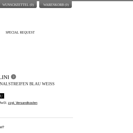
WUNSCHZETTEL (
0
)
WARENKORB (
0
)
SPECIAL REQUEST
INI
NALSTREIFEN BLAU WEISS
EU
 MwSt.
zzgl. Versandkosten
el?