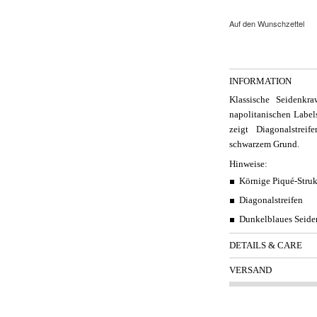
Auf den Wunschzettel
INFORMATION
Klassische Seidenkr
napolitanischen Labels
zeigt Diagonalstre
schwarzem Grund.
Hinweise:
Körnige Piqué-Struk
Diagonalstreifen
Dunkelblaues Seiden
DETAILS & CARE
VERSAND