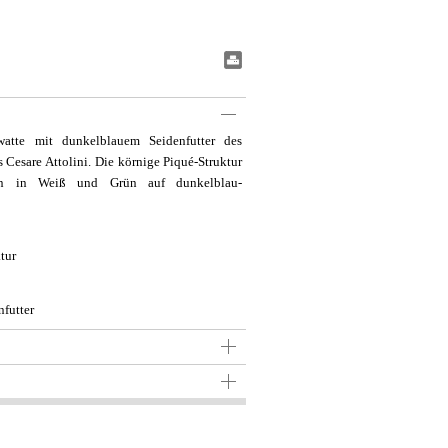
#BookmarkPrint#
awatte mit dunkelblauem Seidenfutter des
 Cesare Attolini. Die körnige Piqué-Struktur
ifen in Weiß und Grün auf dunkelblau-
tur
futter