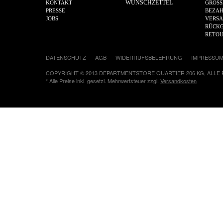
WUNSCHZETTEL
KONTAKT
GRÖSS
PRESSE
BEZA
JOBS
VERS
RÜCKG
RETO
DATENSCHUTZ
AGB
WIDERRUFSBELEHRUNG
IMPRESSU
COPYRIGHT © 2013 DEPARTMENTSTORE QUARTIER 206 KG, ALLE
* Alle Preise inkl. gesetzl. Mehrwertsteuer zzgl.
Versandkosten