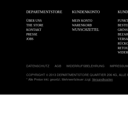
DEPARTMENTSTORE
KUNDENKONTO
KUND
ÜBER UNS
MEIN KONTO
FUNKT
THE STORE
WARENKORB
BESTE
WUNSCHZETTEL
KONTAKT
GRÖSS
PRESSE
BEZA
JOBS
VERS
RÜCKG
RETOU
WIDE
DATENSCHUTZ
AGB
WIDERRUFSBELEHRUNG
IMPRESSU
COPYRIGHT © 2013 DEPARTMENTSTORE QUARTIER 206 KG, ALLE
* Alle Preise inkl. gesetzl. Mehrwertsteuer zzgl.
Versandkosten