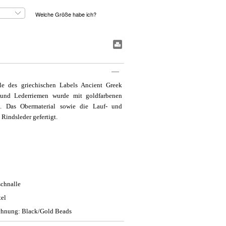
Welche Größe habe ich?
#BookmarkPrint#
le des griechischen Labels Ancient Greek
- und Lederriemen wurde mit goldfarbenen
kt. Das Obermaterial sowie die Lauf- und
Rindsleder gefertigt.
schnalle
tel
chnung: Black/Gold Beads