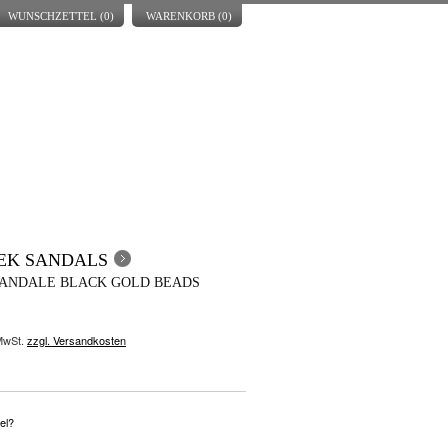
WUNSCHZETTEL (
0
)
WARENKORB (
0
)
EK SANDALS
ANDALE BLACK GOLD BEADS
 MwSt.
zzgl. Versandkosten
el?