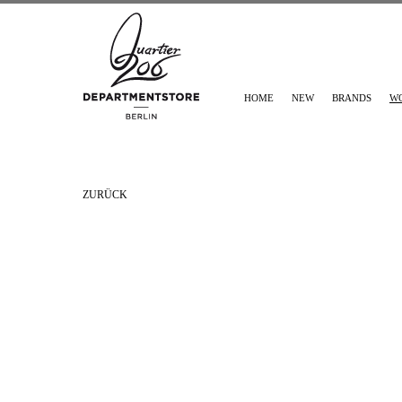
HOME
NEW
BRANDS
W
ZURÜCK