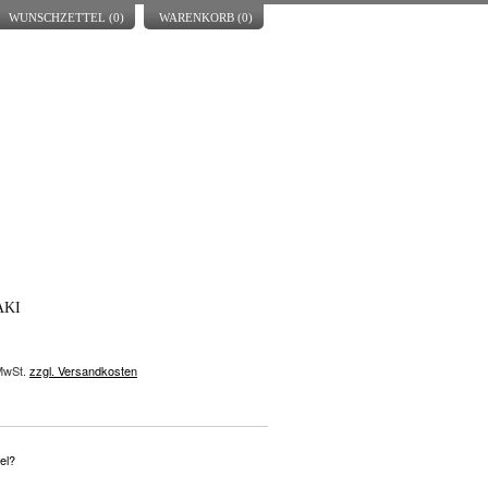
WUNSCHZETTEL (
0
)
WARENKORB (
0
)
AKI
 MwSt.
zzgl. Versandkosten
el?