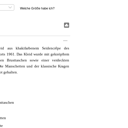
Welche Größe habe ich?
#BookmarkPrint#
leid aus khakifarbenem Seidencrêpe des
Ports 1961. Das Kleid wurde mit geknöpftem
etten Brusttaschen sowie einer verdeckten
 Die Manschetten und der klassische Kragen
t gehalten.
sttaschen
tten
te