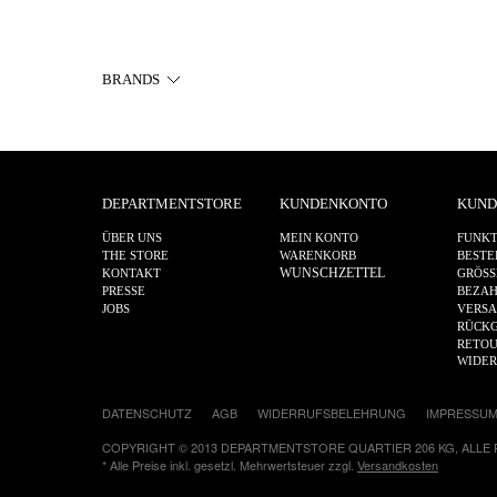
BRANDS
DEPARTMENTSTORE
KUNDENKONTO
KUND
ÜBER UNS
MEIN KONTO
FUNKT
THE STORE
WARENKORB
BESTE
WUNSCHZETTEL
KONTAKT
GRÖSS
PRESSE
BEZA
JOBS
VERS
RÜCKG
RETOU
WIDE
DATENSCHUTZ
AGB
WIDERRUFSBELEHRUNG
IMPRESSU
COPYRIGHT © 2013 DEPARTMENTSTORE QUARTIER 206 KG, ALLE
* Alle Preise inkl. gesetzl. Mehrwertsteuer zzgl.
Versandkosten