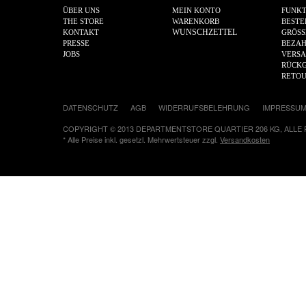
ÜBER UNS
MEIN KONTO
FUNKT
THE STORE
WARENKORB
BESTE
WUNSCHZETTEL
KONTAKT
GRÖSS
PRESSE
BEZA
JOBS
VERS
RÜCKG
RETO
DATENSCHUTZ
AGB
WIDERRUFSBELEHRUNG
IMPRESSU
COPYRIGHT © 2013 DEPARTMENTSTORE QUARTIER 206 KG, ALLE
* Alle Preise inkl. gesetzl. Mehrwertsteuer zzgl.
Versandkosten