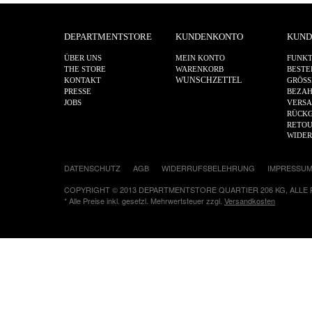
DEPARTMENTSTORE
KUNDENKONTO
KUND
ÜBER UNS
MEIN KONTO
FUNKT
THE STORE
WARENKORB
BESTE
WUNSCHZETTEL
KONTAKT
GRÖSS
PRESSE
BEZA
JOBS
VERS
RÜCKG
RETOU
WIDE
DATENSCHUTZ
AGB
WIDERRUFSBELEHRUNG
IMPRESSU
COPYRIGHT © 2013 DEPARTMENTSTORE QUARTIER 206 KG, ALLE
* Alle Preise inkl. gesetzl. Mehrwertsteuer zzgl.
Versandkosten