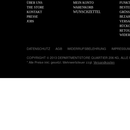
ÜBER UNS
MEIN KONTO
FUNKT
THE STORE
WARENKORB
BESTE
WUNSCHZETTEL
KONTAKT
GRÖSS
PRESSE
BEZA
JOBS
VERS
RÜCKG
RETOU
WIDE
DATENSCHUTZ
AGB
WIDERRUFSBELEHRUNG
IMPRESSU
COPYRIGHT © 2013 DEPARTMENTSTORE QUARTIER 206 KG, ALLE
* Alle Preise inkl. gesetzl. Mehrwertsteuer zzgl.
Versandkosten