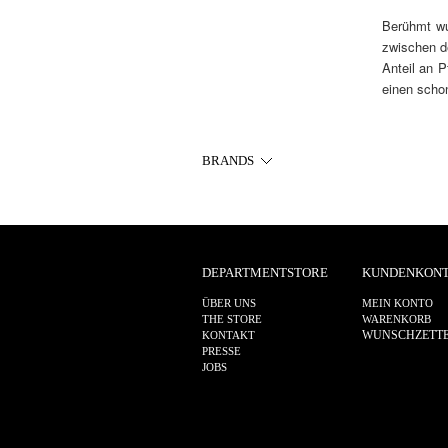
Berühmt wu
zwischen d
Anteil an P
einen scho
BRANDS
DEPARTMENTSTORE
KUNDENKON
ÜBER UNS
MEIN KONTO
THE STORE
WARENKORB
WUNSCHZETT
KONTAKT
PRESSE
JOBS