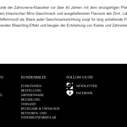
rde der Zahncreme-Klassiker vor über 40 Jahren mit dem einzigartigen Pf
em klassischen Minz-Geschmack und ausgefalleneren Flavours wie Zimt, Lakr
fefferminzöl als Basis jeder Geschmacksrichtung sorgt für lang anhaltende Fr
nenden Bleaching-Effekt und beugen der Entstehung von Karies und Zahnstei
TO
KUNDENHILFE
FOLLOW US ON
FUNKTIONEN
NEWSLETTER
BESTELLUNG
FACEBOOK
EL
GRÖSSENWAHL
BEZAHLUNG
VERSAND
RÜCKGABE & UMTAUSCH
RETOUREN- UND
WIDERRUFSFORMULAR