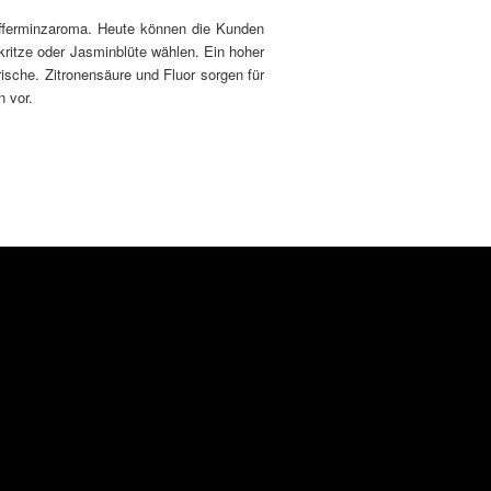
efferminzaroma. Heute können die Kunden
itze oder Jasminblüte wählen. Ein hoher
ische. Zitronensäure und Fluor sorgen für
n vor.