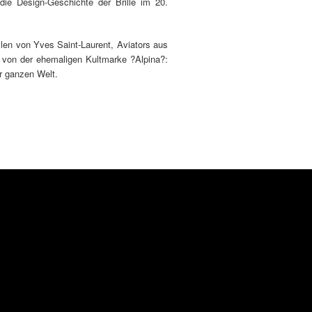
die Design-Geschichte der Brille im 20.
len von Yves Saint-Laurent, Aviators aus
 von der ehemaligen Kultmarke ?Alpina?:
r ganzen Welt.