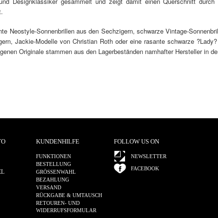
 und Designklassiker gesammelt und zeigt damit einen Querschnitt durch 
.
te Neostyle-Sonnenbrillen aus den Sechzigern, schwarze Vintage-Sonnenbril
gern, Jackie-Modelle von Christian Roth oder eine rasante schwarze ?Lady?
agenen Originale stammen aus den Lagerbeständen namhafter Hersteller in de
TO
KUNDENHILFE
FOLLOW US ON
FUNKTIONEN
NEWSLETTER
BESTELLUNG
FACEBOOK
EL
GRÖSSENWAHL
BEZAHLUNG
VERSAND
RÜCKGABE & UMTAUSCH
RETOUREN- UND
WIDERRUFSFORMULAR