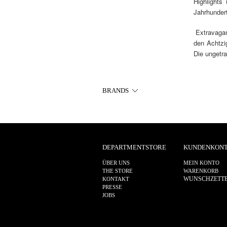
Highlights
Jahrhundert
Extravagan
den Achtzi
Die ungetr
BRANDS
DEPARTMENTSTORE
KUNDENKON
ÜBER UNS
MEIN KONTO
THE STORE
WARENKORB
WUNSCHZETT
KONTAKT
PRESSE
JOBS