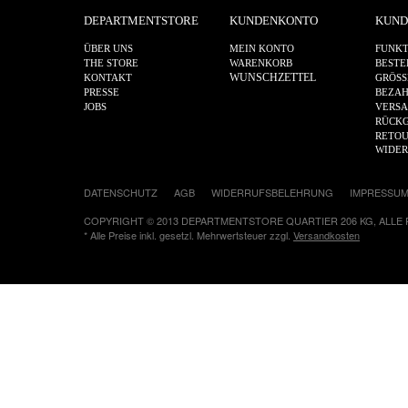
DEPARTMENTSTORE
KUNDENKONTO
KUND
ÜBER UNS
MEIN KONTO
FUNKT
THE STORE
WARENKORB
BESTE
WUNSCHZETTEL
KONTAKT
GRÖSS
PRESSE
BEZA
JOBS
VERS
RÜCKG
RETOU
WIDE
DATENSCHUTZ
AGB
WIDERRUFSBELEHRUNG
IMPRESSU
COPYRIGHT © 2013 DEPARTMENTSTORE QUARTIER 206 KG, ALLE
* Alle Preise inkl. gesetzl. Mehrwertsteuer zzgl.
Versandkosten