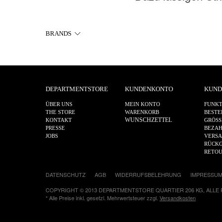
BRANDS
DEPARTMENTSTORE
KUNDENKONTO
KUND
ÜBER UNS
MEIN KONTO
FUNKT
THE STORE
WARENKORB
BESTE
WUNSCHZETTEL
KONTAKT
GRÖSS
PRESSE
BEZA
JOBS
VERS
RÜCKG
RETO
DATENSCHUTZ
AGB
WIDERRUFSBELEHRUNG
IMPRESSU
COPYRIGHT © 2013 DEPARTMENTSTORE QUARTIER 206 KG, ALLE
* Alle Preise inkl. gesetzl. Mehrwertsteuer zzgl.
Versandkosten