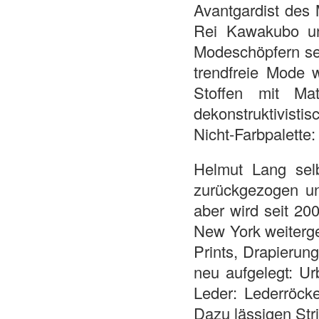
Avantgardist des
Rei Kawakubo un
Modeschöpfern sein
trendfreie Mode 
Stoffen mit Ma
dekonstruktivisti
Nicht-Farbpalette
Helmut Lang sel
zurückgezogen und
aber wird seit 20
New York weiterge
Prints, Drapierun
neu aufgelegt: Ur
Leder: Lederröcke
Dazu lässigen Str