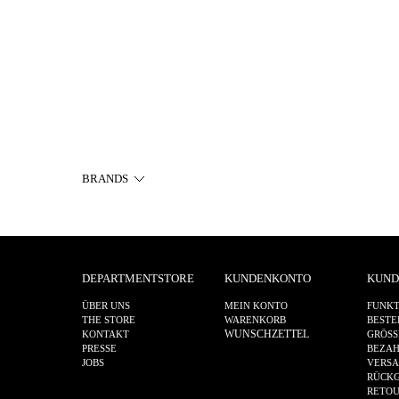
BRANDS
DEPARTMENTSTORE
KUNDENKONTO
KUND
ÜBER UNS
MEIN KONTO
FUNKT
THE STORE
WARENKORB
BESTE
WUNSCHZETTEL
KONTAKT
GRÖSS
PRESSE
BEZA
JOBS
VERS
RÜCKG
RETO