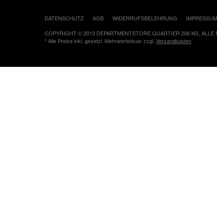
DATENSCHUTZ
AGB
WIDERRUFSBELEHRUNG
IMPRESSU
COPYRIGHT © 2013 DEPARTMENTSTORE QUARTIER 206 KG, ALLE
* Alle Preise inkl. gesetzl. Mehrwertsteuer zzgl.
Versandkosten