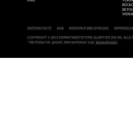
RÜCKG
RETOU
WIDE
DATENSCHUTZ
AGB
WIDERRUFSBELEHRUNG
IMPRESSU
COPYRIGHT © 2013 DEPARTMENTSTORE QUARTIER 206 KG, ALLE
* Alle Preise inkl. gesetzl. Mehrwertsteuer zzgl.
Versandkosten