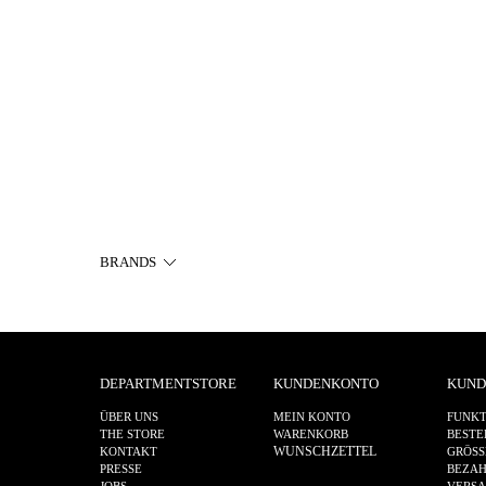
BRANDS
DEPARTMENTSTORE
KUNDENKONTO
KUND
ÜBER UNS
MEIN KONTO
FUNKT
THE STORE
WARENKORB
BESTE
WUNSCHZETTEL
KONTAKT
GRÖSS
PRESSE
BEZA
JOBS
VERS