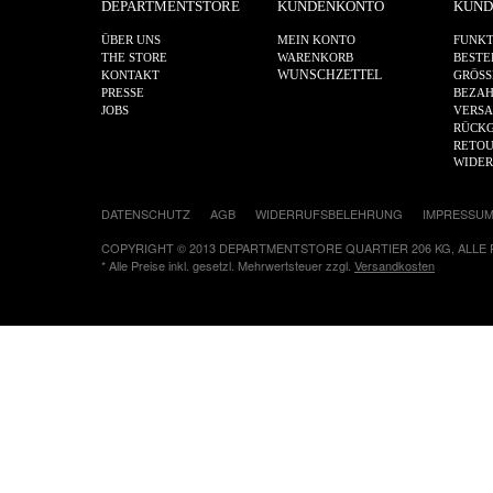
DEPARTMENTSTORE
KUNDENKONTO
KUND
ÜBER UNS
MEIN KONTO
FUNKT
THE STORE
WARENKORB
BESTE
WUNSCHZETTEL
KONTAKT
GRÖSS
PRESSE
BEZA
JOBS
VERS
RÜCKG
RETOU
WIDE
DATENSCHUTZ
AGB
WIDERRUFSBELEHRUNG
IMPRESSU
COPYRIGHT © 2013 DEPARTMENTSTORE QUARTIER 206 KG, ALLE
* Alle Preise inkl. gesetzl. Mehrwertsteuer zzgl.
Versandkosten