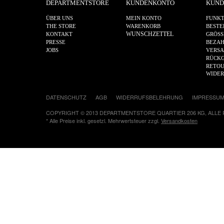
DEPARTMENTSTORE
KUNDENKONTO
KUND
ÜBER UNS
MEIN KONTO
FUNKT
THE STORE
WARENKORB
BESTE
WUNSCHZETTEL
KONTAKT
GRÖSS
PRESSE
BEZA
JOBS
VERS
RÜCKG
RETOU
WIDE
DATENSCHUTZ
AGB
WIDERRUFSBELEHRUNG
IMPRESSU
COPYRIGHT © 2013 DEPARTMENTSTORE QUARTIER 206 KG, ALLE
* Alle Preise inkl. gesetzl. Mehrwertsteuer zzgl.
Versandkosten