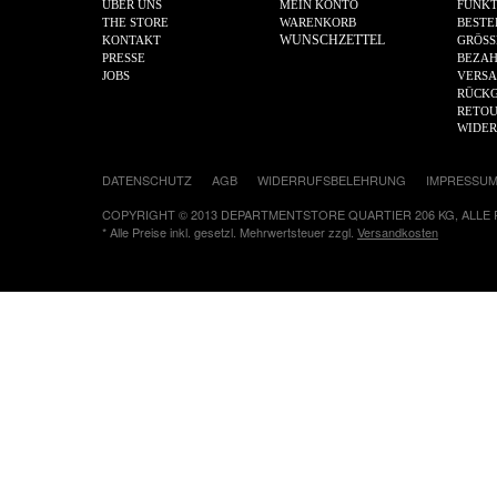
ÜBER UNS
MEIN KONTO
FUNKT
THE STORE
WARENKORB
BESTE
WUNSCHZETTEL
KONTAKT
GRÖSS
PRESSE
BEZA
JOBS
VERS
RÜCKG
RETOU
WIDE
DATENSCHUTZ
AGB
WIDERRUFSBELEHRUNG
IMPRESSU
COPYRIGHT © 2013 DEPARTMENTSTORE QUARTIER 206 KG, ALLE
* Alle Preise inkl. gesetzl. Mehrwertsteuer zzgl.
Versandkosten