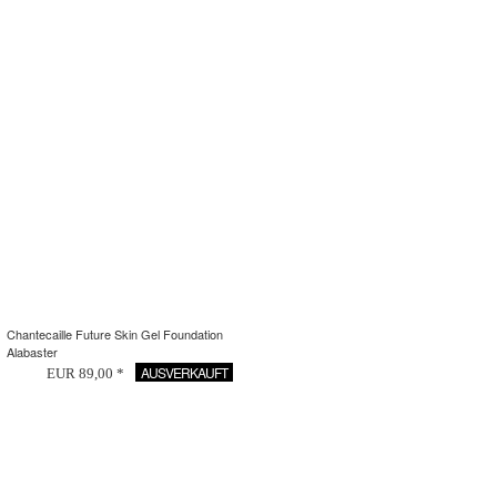
Chantecaille Future Skin Gel Foundation
Alabaster
AUSVERKAUFT
EUR 89,00 *