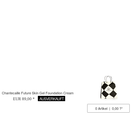
Chantecaille Future Skin Gel Foundation Cream
AUSVERKAUFT
EUR 89,00 *
0
Artikel
|
0,00 ?*