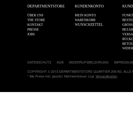
DEPARTMENTSTORE
KUNDENKONTO
KUND
ÜBER UNS
MEIN KONTO
FUNKT
THE STORE
WARENKORB
BESTE
WUNSCHZETTEL
KONTAKT
GRÖSS
PRESSE
BEZA
JOBS
VERS
RÜCKG
RETOU
WIDE
DATENSCHUTZ
AGB
WIDERRUFSBELEHRUNG
IMPRESSU
COPYRIGHT © 2013 DEPARTMENTSTORE QUARTIER 206 KG, ALLE
* Alle Preise inkl. gesetzl. Mehrwertsteuer zzgl.
Versandkosten