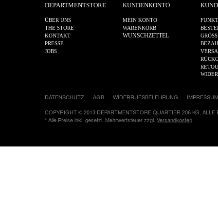
DEPARTMENTSTORE
KUNDENKONTO
KUND
ÜBER UNS
MEIN KONTO
FUNKT
THE STORE
WARENKORB
BESTE
WUNSCHZETTEL
KONTAKT
GRÖSS
PRESSE
BEZA
JOBS
VERS
RÜCKG
RETOU
WIDE
DATENSCHUTZ
AGB
WIDERRUFSBELEHRUNG
IMPRESSU
COPYRIGHT © 2013 DEPARTMENTSTORE QUARTIER 206 KG, ALLE
* Alle Preise inkl. gesetzl. Mehrwertsteuer zzgl.
Versandkosten