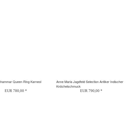
nhammar Queen Ring Karneol
Anne Maria Jagdfeld Selection Antiker Indischer
Knöchelschmuck
EUR 780,00 *
EUR 790,00 *