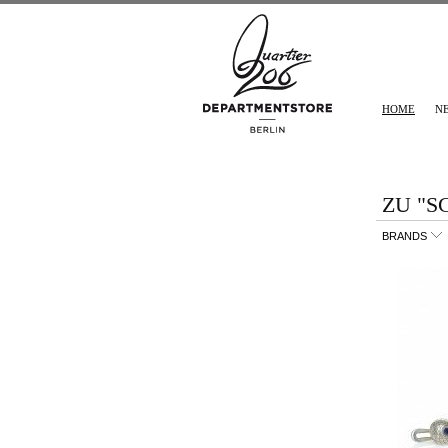
HOME
N
ZU "S
BRANDS