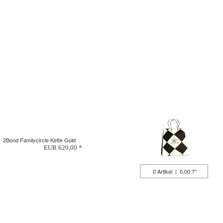
2Bond Familycircle Kette Gold
EUR 620,00 *
0
Artikel
|
0,00 ?*