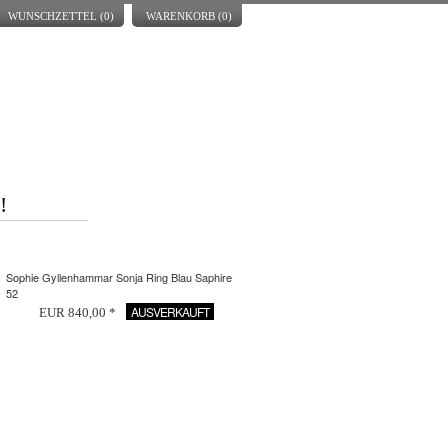
WUNSCHZETTEL (
0
)
WARENKORB (
0
)
!
Sophie Gyllenhammar Sonja Ring Blau Saphire
52
AUSVERKAUFT
EUR 840,00 *