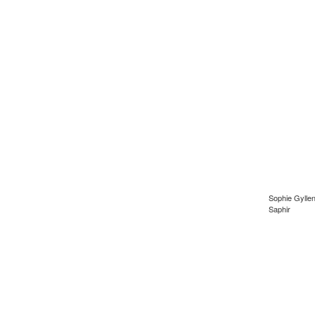
Sophie Gylle
Saphir