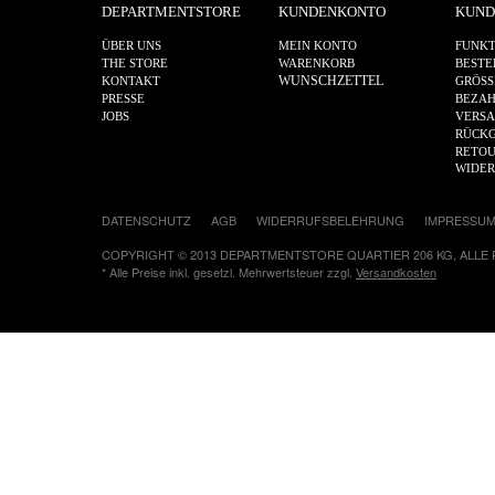
DEPARTMENTSTORE
KUNDENKONTO
KUND
ÜBER UNS
MEIN KONTO
FUNKT
THE STORE
WARENKORB
BESTE
WUNSCHZETTEL
KONTAKT
GRÖSS
PRESSE
BEZA
JOBS
VERS
RÜCKG
RETOU
WIDE
DATENSCHUTZ
AGB
WIDERRUFSBELEHRUNG
IMPRESSU
COPYRIGHT © 2013 DEPARTMENTSTORE QUARTIER 206 KG, ALLE
* Alle Preise inkl. gesetzl. Mehrwertsteuer zzgl.
Versandkosten