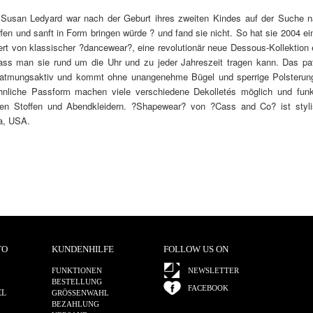
 Susan Ledyard war nach der Geburt ihres zweiten Kindes auf der Suche n
ffen und sanft in Form bringen würde ? und fand sie nicht. So hat sie 2004 
iert von klassischer ?dancewear?, eine revolutionär neue Dessous-Kollektion e
ss man sie rund um die Uhr und zu jeder Jahreszeit tragen kann. Das pate
atmungsaktiv und kommt ohne unangenehme Bügel und sperrige Polsterungen
nliche Passform machen viele verschiedene Dekolletés möglich und funkti
ten Stoffen und Abendkleidern. ?Shapewear? von ?Cass and Co? ist styl
ia, USA.
TO
KUNDENHILFE
FOLLOW US ON
FUNKTIONEN
NEWSLETTER
BESTELLUNG
FACEBOOK
EL
GRÖSSENWAHL
BEZAHLUNG