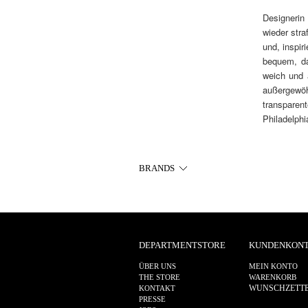
Designerin
wieder stra
und, inspir
bequem, da
weich und 
außergewöh
transparen
Philadelph
BRANDS
DEPARTMENTSTORE
KUNDENKON
ÜBER UNS
MEIN KONTO
THE STORE
WARENKORB
WUNSCHZETT
KONTAKT
PRESSE