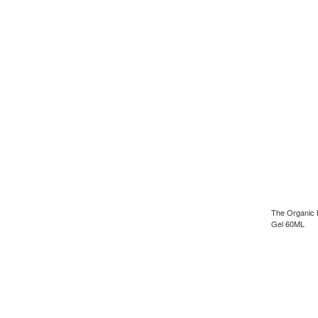
The Organic 
Gel 60ML