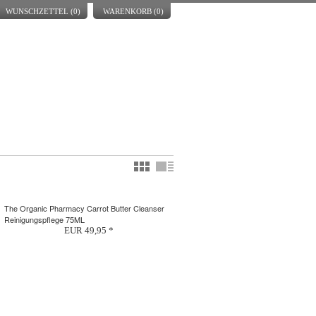
WUNSCHZETTEL (
0
)
WARENKORB (
0
)
The Organic Pharmacy Carrot Butter Cleanser
Reinigungspflege 75ML
EUR 49,95 *