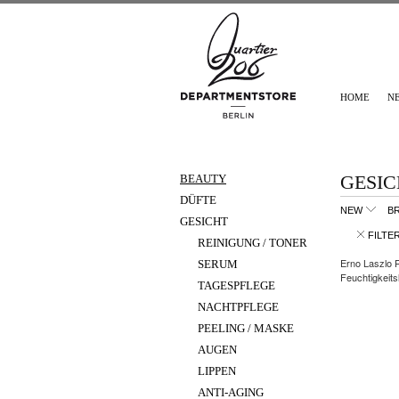
HOME
N
GESIC
BEAUTY
DÜFTE
NEW
B
GESICHT
FILTE
REINIGUNG / TONER
Erno Laszlo 
SERUM
Feuchtigkeits
TAGESPFLEGE
NACHTPFLEGE
PEELING / MASKE
AUGEN
LIPPEN
ANTI-AGING