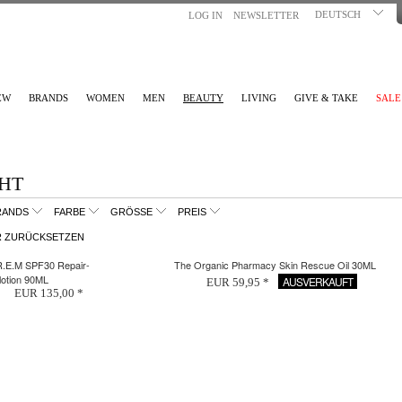
DEUTSCH
LOG IN
NEWSLETTER
EW
BRANDS
WOMEN
MEN
BEAUTY
LIVING
GIVE & TAKE
SALE
HT
RANDS
FARBE
GRÖSSE
PREIS
R ZURÜCKSETZEN
R.E.M SPF30 Repair-
The Organic Pharmacy Skin Rescue Oil 30ML
lotion 90ML
AUSVERKAUFT
EUR 59,95 *
EUR 135,00 *