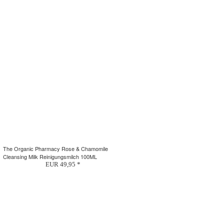
The Organic Pharmacy Rose & Chamomile
Cleansing Milk Reinigungsmilch 100ML
EUR 49,95 *