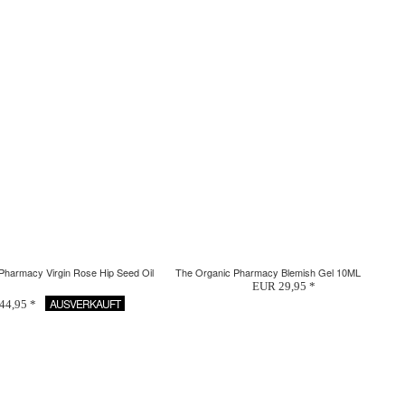
Pharmacy Virgin Rose Hip Seed Oil
The Organic Pharmacy Blemish Gel 10ML
EUR 29,95 *
AUSVERKAUFT
44,95 *