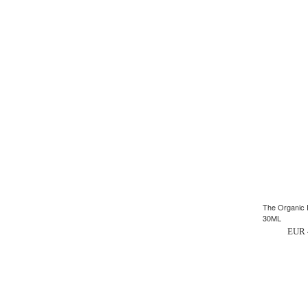
The Organic 
30ML
EUR 