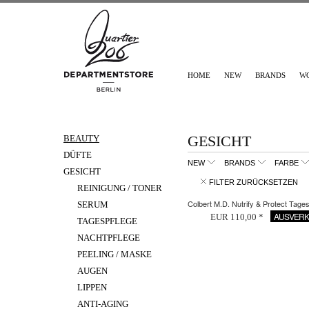
HOME
NEW
BRANDS
W
GESICHT
BEAUTY
DÜFTE
NEW
BRANDS
FARBE
GESICHT
FILTER ZURÜCKSETZEN
REINIGUNG / TONER
Colbert M.D. Nutrify & Protect Tag
SERUM
AUSVERK
EUR 110,00 *
TAGESPFLEGE
NACHTPFLEGE
PEELING / MASKE
AUGEN
LIPPEN
ANTI-AGING