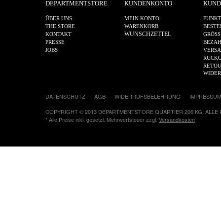
DEPARTMENTSTORE
KUNDENKONTO
KUND
ÜBER UNS
MEIN KONTO
FUNKT
THE STORE
WARENKORB
BESTE
WUNSCHZETTEL
KONTAKT
GRÖSS
PRESSE
BEZA
JOBS
VERS
RÜCKG
RETOU
WIDE
DATENSCHUTZ
AGB
WIDERRUFSBELEHRUNG
IMPRESSU
COPYRIGHT © 2013 DEPARTMENTSTORE QUARTIER 206 KG, ALLE
* Alle Preise inkl. gesetzl. Mehrwertsteuer zzgl.
Versandkosten