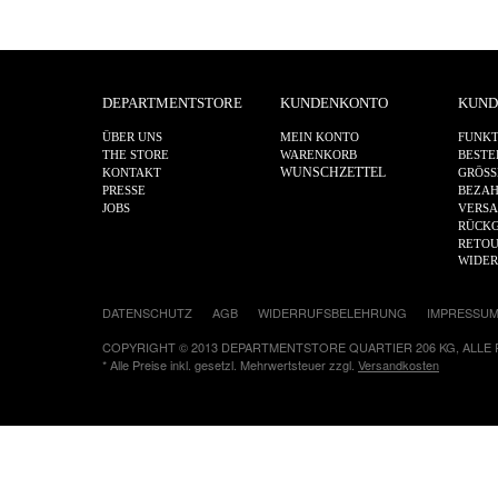
DEPARTMENTSTORE
KUNDENKONTO
KUND
ÜBER UNS
MEIN KONTO
FUNKT
THE STORE
WARENKORB
BESTE
WUNSCHZETTEL
KONTAKT
GRÖSS
PRESSE
BEZA
JOBS
VERS
RÜCKG
RETOU
WIDE
DATENSCHUTZ
AGB
WIDERRUFSBELEHRUNG
IMPRESSU
COPYRIGHT © 2013 DEPARTMENTSTORE QUARTIER 206 KG, ALLE
* Alle Preise inkl. gesetzl. Mehrwertsteuer zzgl.
Versandkosten