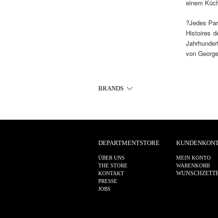
einem Küche
?Jedes Parf
Histoires 
Jahrhundert
von George
BRANDS
DEPARTMENTSTORE
KUNDENKON
ÜBER UNS
MEIN KONTO
THE STORE
WARENKORB
WUNSCHZETT
KONTAKT
PRESSE
JOBS