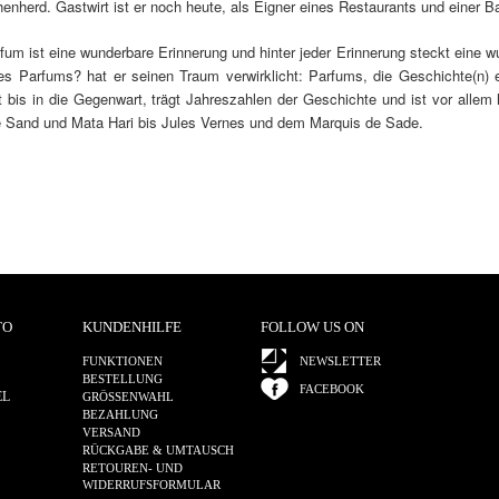
nherd. Gastwirt ist er noch heute, als Eigner eines Restaurants und einer Ba
um ist eine wunderbare Erinnerung und hinter jeder Erinnerung steckt eine w
des Parfums? hat er seinen Traum verwirklicht: Parfums, die Geschichte(n) e
 bis in die Gegenwart, trägt Jahreszahlen der Geschichte und ist vor allem
 Sand und Mata Hari bis Jules Vernes und dem Marquis de Sade.
TO
KUNDENHILFE
FOLLOW US ON
FUNKTIONEN
NEWSLETTER
BESTELLUNG
FACEBOOK
EL
GRÖSSENWAHL
BEZAHLUNG
VERSAND
RÜCKGABE & UMTAUSCH
RETOUREN- UND
WIDERRUFSFORMULAR