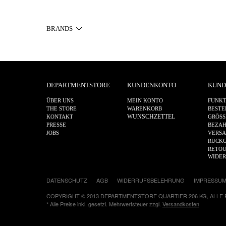
BRANDS
DEPARTMENTSTORE
KUNDENKONTO
KUND
ÜBER UNS
MEIN KONTO
FUNKT
THE STORE
WARENKORB
BESTE
WUNSCHZETTEL
KONTAKT
GRÖSS
PRESSE
BEZA
JOBS
VERS
RÜCKG
RETOU
WIDE
DATENSCHUTZ
AGB
WIDERRUFSBELEHRUNG
IMPRESSU
COPYRIGHT © 2013 DEPARTMENTSTORE QUARTIER 206 KG, ALLE
* Alle Preise inkl. gesetzl. Mehrwertsteuer zzgl.
Versandkosten