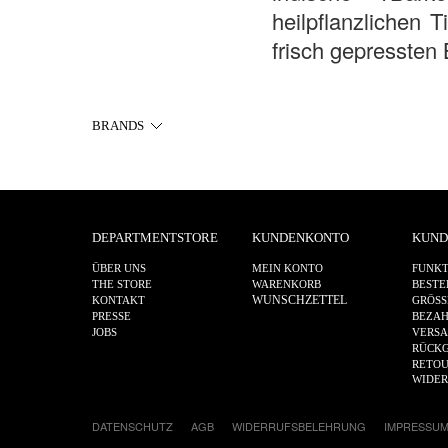
heilpflanzlichen 
frisch gepressten 
BRANDS
DEPARTMENTSTORE
KUNDENKONTO
KUND
ÜBER UNS
MEIN KONTO
FUNKT
THE STORE
WARENKORB
BESTE
WUNSCHZETTEL
KONTAKT
GRÖSS
PRESSE
BEZA
JOBS
VERS
RÜCKG
RETOU
WIDE
DATENSCHUTZ
AGB
WIDERRUFSBELEHRUNG
IMPRESSU