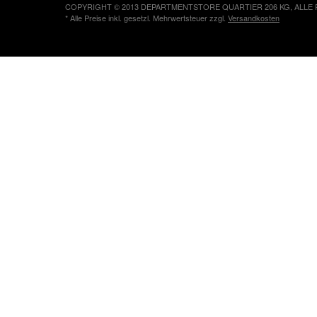
COPYRIGHT © 2013 DEPARTMENTSTORE QUARTIER 206 KG, ALLE
* Alle Preise inkl. gesetzl. Mehrwertsteuer zzgl.
Versandkosten