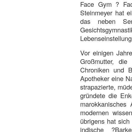
Face Gym ? Fac
Steinmeyer hat ei
das neben Ser
Gesichtsgymnasti
Lebenseinstellung
Vor einigen Jahr
Großmutter, die 
Chroniken und 
Apotheker eine Na
strapazierte, müd
gründete die Enke
marokkanisches A
modernen wissens
übrigens hat sich
indische ?Bark