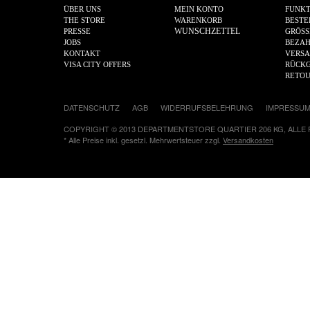
ÜBER UNS
MEIN KONTO
FUNKT
THE STORE
WARENKORB
BESTE
WUNSCHZETTEL
PRESSE
GRÖSS
JOBS
BEZA
KONTAKT
VERS
VISA CITY OFFERS
RÜCKG
RETO
DATENSCHUTZ
AGB
WIDERRUFSBELEHRUNG
IMPRESSU
COPYRIGHT © 2013 DEPARTMENTSTORE QUARTIER 206 KG, ALLE
* Alle Preise inkl. gesetzl. Mehrwertsteuer zzgl.
Versandkosten