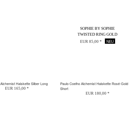
SOPHIE BY SOPHIE
TWISTED RING GOLD
NEU
EUR 85,00 *
Alchemist Halskette Silber Long
Paulo Coelho Alchemist Halskette Rosé-Gold
EUR 165,00 *
Short
EUR 180,00 *