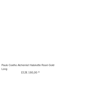
Paulo Coelho Alchemist Halskette Rosé-Gold
Long
EUR 180,00 *