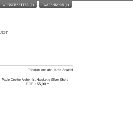
WUNSCHZETTEL (
0
)
WARENKORB (
0
)
UEST
Tabellen-Ansicht Listen-Ansicht
Paulo Coelho Alchemist Halskette Silber Short
EUR 165,00 *