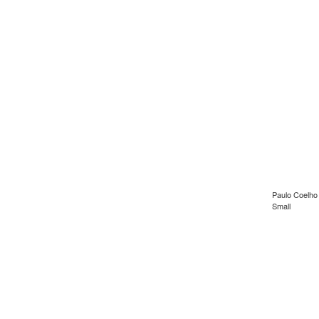
Paulo Coelho
Small