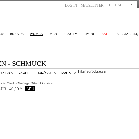
DEUTSCH
LOG IN
NEWSLETTER
EW
BRANDS
WOMEN
MEN
BEAUTY
LIVING
SALE
SPECIAL REQ
N - SCHMUCK
Filter zurücksetzen
RANDS
FARBE
GRÖSSE
PREIS
hie Circle Ohrringe Silber Onesize
NEU
EUR 140,00 *