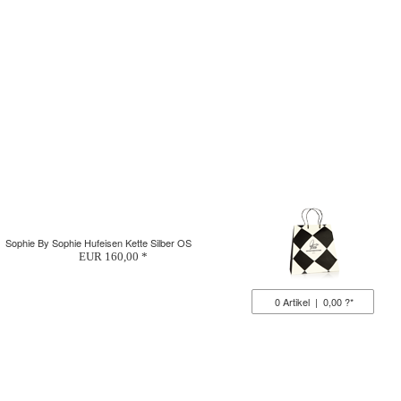
Sophie By Sophie Hufeisen Kette Silber OS
EUR 160,00 *
0
Artikel
|
0,00 ?*