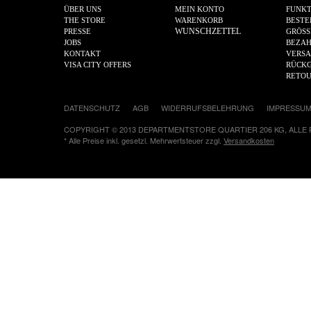
ÜBER UNS
MEIN KONTO
FUNKT
THE STORE
WARENKORB
BESTE
WUNSCHZETTEL
PRESSE
GRÖSS
JOBS
BEZA
KONTAKT
VERS
VISA CITY OFFERS
RÜCKG
RETO
DATENSCHUTZ
AGB
WIDERRUFSBELEHRUNG
IMPRESSU
COPYRIGHT © 2013 DEPARTMENTSTORE QUARTIER 206 KG, ALLE
* Alle Preise inkl. gesetzl. Mehrwertsteuer zzgl.
Versandkosten