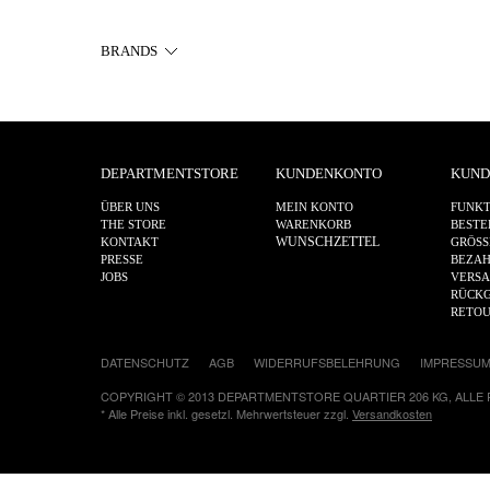
BRANDS
DEPARTMENTSTORE
KUNDENKONTO
KUND
ÜBER UNS
MEIN KONTO
FUNKT
THE STORE
WARENKORB
BESTE
WUNSCHZETTEL
KONTAKT
GRÖSS
PRESSE
BEZA
JOBS
VERS
RÜCKG
RETO
DATENSCHUTZ
AGB
WIDERRUFSBELEHRUNG
IMPRESSU
COPYRIGHT © 2013 DEPARTMENTSTORE QUARTIER 206 KG, ALLE
* Alle Preise inkl. gesetzl. Mehrwertsteuer zzgl.
Versandkosten