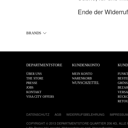
Ende der Widerru
BRANDS
DEPARTMENTSTORE
KUNDENKONTO
KUND
ÜBER UNS
MEIN KONTO
FUNKT
THE STORE
WARENKORB
BESTE
WUNSCHZETTEL
PRESSE
GRÖSS
JOBS
BEZA
KONTAKT
VERS
VISA CITY OFFERS
RÜCKG
RETO
DATENSCHUTZ
AGB
WIDERRUFSBELEHRUNG
IMPRESSU
COPYRIGHT © 2013 DEPARTMENTSTORE QUARTIER 206 KG, ALLE
* Alle Preise inkl. gesetzl. Mehrwertsteuer zzgl.
Versandkosten