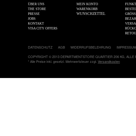
ÜBER UNS
MEIN KONTO
FUNKT
THE STORE
WARENKORB
BESTE
WUNSCHZETTEL
PRESSE
GRÖSS
JOBS
BEZA
KONTAKT
VERS
VISA CITY OFFERS
RÜCKG
RETO
DATENSCHUTZ
AGB
WIDERRUFSBELEHRUNG
IMPRESSU
COPYRIGHT © 2013 DEPARTMENTSTORE QUARTIER 206 KG, ALLE
* Alle Preise inkl. gesetzl. Mehrwertsteuer zzgl.
Versandkosten