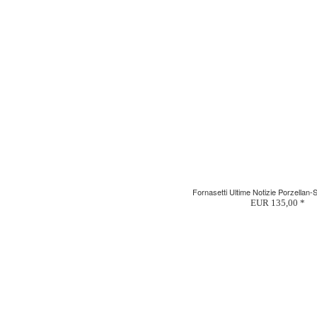
Fornasetti Ultime Notizie Porzellan-S
EUR 135,00 *