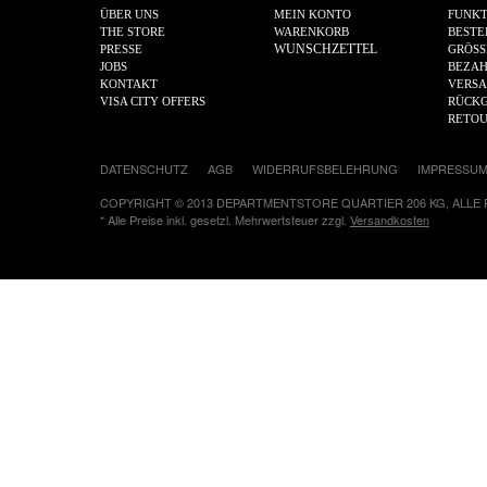
ÜBER UNS
MEIN KONTO
FUNKT
THE STORE
WARENKORB
BESTE
WUNSCHZETTEL
PRESSE
GRÖSS
JOBS
BEZA
KONTAKT
VERS
VISA CITY OFFERS
RÜCKG
RETO
DATENSCHUTZ
AGB
WIDERRUFSBELEHRUNG
IMPRESSU
COPYRIGHT © 2013 DEPARTMENTSTORE QUARTIER 206 KG, ALLE
* Alle Preise inkl. gesetzl. Mehrwertsteuer zzgl.
Versandkosten