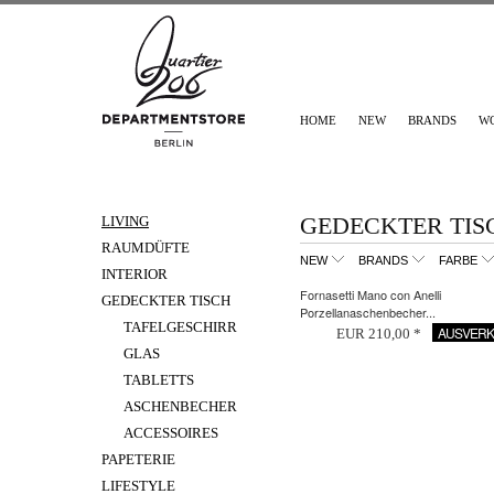
HOME
NEW
BRANDS
W
GEDECKTER TIS
LIVING
RAUMDÜFTE
NEW
BRANDS
FARBE
INTERIOR
Fornasetti Mano con Anelli
GEDECKTER TISCH
Porzellanaschenbecher...
TAFELGESCHIRR
AUSVERK
EUR 210,00 *
GLAS
TABLETTS
ASCHENBECHER
ACCESSOIRES
PAPETERIE
LIFESTYLE