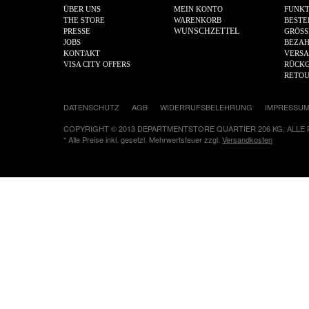
ÜBER UNS
MEIN KONTO
FUNKT
THE STORE
WARENKORB
BESTE
WUNSCHZETTEL
PRESSE
GRÖSS
JOBS
BEZA
KONTAKT
VERS
VISA CITY OFFERS
RÜCKG
RETO
DATENSCHUTZ
AGB
WIDERRUFSBELEHRUNG
IMPRESSU
COPYRIGHT © 2013 DEPARTMENTSTORE QUARTIER 206 KG, ALLE
* Alle Preise inkl. gesetzl. Mehrwertsteuer zzgl.
Versandkosten