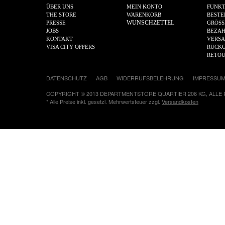
ÜBER UNS
MEIN KONTO
FUNKT
THE STORE
WARENKORB
BESTE
WUNSCHZETTEL
PRESSE
GRÖSS
JOBS
BEZA
KONTAKT
VERS
VISA CITY OFFERS
RÜCKG
RETO
DATENSCHUTZ
AGB
WIDERRUFSBELEHRUNG
IMPRESSU
COPYRIGHT © 2013 DEPARTMENTSTORE QUARTIER 206 KG, ALLE
* Alle Preise inkl. gesetzl. Mehrwertsteuer zzgl.
Versandkosten