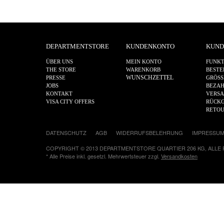
DEPARTMENTSTORE
KUNDENKONTO
KUND
ÜBER UNS
MEIN KONTO
FUNKT
THE STORE
WARENKORB
BESTE
WUNSCHZETTEL
PRESSE
GRÖSS
JOBS
BEZA
KONTAKT
VERS
VISA CITY OFFERS
RÜCKG
RETO
DATENSCHUTZ
AGB
WIDERRUFSBELEHRUNG
IMPRESSU
COPYRIGHT © 2013 DEPARTMENTSTORE QUARTIER 206 KG, ALLE
* Alle Preise inkl. gesetzl. Mehrwertsteuer zzgl.
Versandkosten