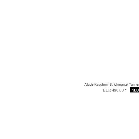
Allude Kaschmir Strickmantel Tann
NEU
EUR 490,00 *