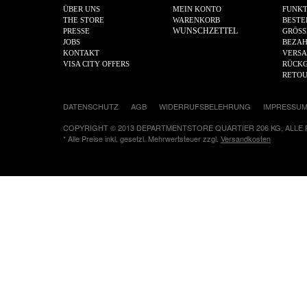
ÜBER UNS
MEIN KONTO
FUNKT
THE STORE
WARENKORB
BESTE
WUNSCHZETTEL
PRESSE
GRÖSS
JOBS
BEZA
KONTAKT
VERS
VISA CITY OFFERS
RÜCKG
RETO
DATENSCHUTZ
AGB
WIDERRUFSBELEHRUNG
IMPRESSU
COPYRIGHT © 2013 DEPARTMENTSTORE QUARTIER 206 KG, ALLE
* Alle Preise inkl. gesetzl. Mehrwertsteuer zzgl.
Versandkosten